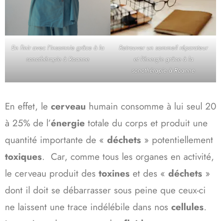
En finir avec l’insomnie grâce à la
Retrouver un sommeil réparateur
sonothérapie à Roanne
et l’énergie grâce à la
sonothérapie à Roanne
En effet, le
cerveau
humain consomme à lui seul 20
à 25% de l’
énergie
totale du corps et produit une
quantité importante de «
déchets
» potentiellement
toxiques
. Car, comme tous les organes en activité,
le cerveau produit des
toxines
et des «
déchets
»
dont il doit se débarrasser sous peine que ceux-ci
ne laissent une trace indélébile dans nos
cellules
.